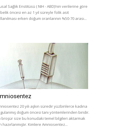
usal Sağlık Enstitüsü ( NIH - ABD)’nin verilerine göre
belik öncesi en az 1 yıl süreyle folik asit
llanılması erken doğum oranlarının %50-70 arası...
mniosentez
niosentez 20 yılı aşkın süredir yüzbinlerce kadına
gulanmış doğum öncesi tanı yöntemlerinden biridir.
 broşür size bu konudaki temel bilgileri aktarmak
in hazırlanmıştır. Kimlere Amniosentez...