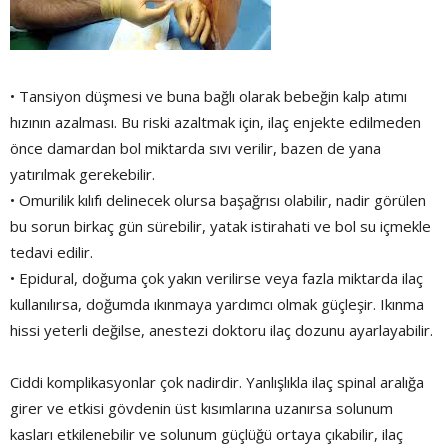
• Tansiyon düşmesi ve buna bağlı olarak bebeğin kalp atımı
hızının azalması. Bu riski azaltmak için, ilaç enjekte edilmeden
önce damardan bol miktarda sıvı verilir, bazen de yana
yatırılmak gerekebilir.
• Omurilik kılıfı delinecek olursa başağrısı olabilir, nadir görülen
bu sorun birkaç gün sürebilir, yatak istirahati ve bol su içmekle
tedavi edilir.
• Epidural, doğuma çok yakın verilirse veya fazla miktarda ilaç
kullanılırsa, doğumda ıkınmaya yardımcı olmak güçleşir. Ikınma
hissi yeterli değilse, anestezi doktoru ilaç dozunu ayarlayabilir.
Ciddi komplikasyonlar çok nadirdir. Yanlışlıkla ilaç spinal aralığa
girer ve etkisi gövdenin üst kısımlarına uzanırsa solunum
kasları etkilenebilir ve solunum güçlüğü ortaya çıkabilir, ilaç