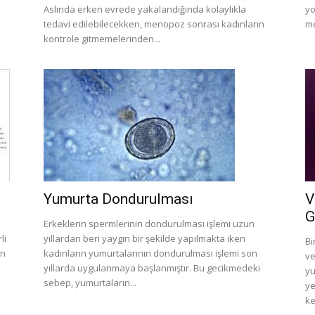
Aslında erken evrede yakalandığında kolaylıkla
yo
tedavi edilebilecekken, menopoz sonrası kadınların
me
kontrole gitmemelerinden...
Yumurta Dondurulması
V
G
Erkeklerin spermlerinin dondurulması işlemi uzun
li
yıllardan beri yaygın bir şekilde yapılmakta iken
Bi
ün
kadınların yumurtalarının dondurulması işlemi son
ve
yıllarda uygulanmaya başlanmıştır. Bu gecikmedeki
yu
sebep, yumurtaların...
ye
ke