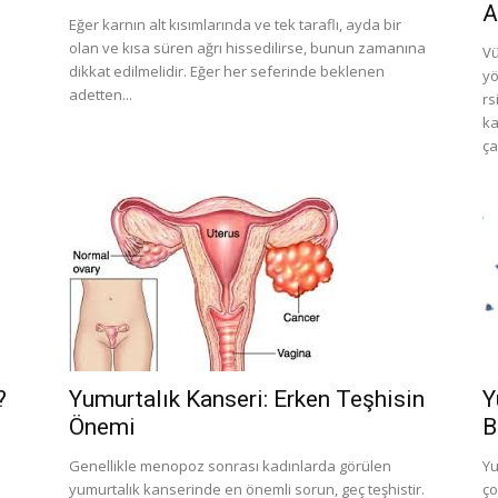
A
Eğer karnın alt kısımlarında ve tek taraflı, ayda bir
olan ve kısa süren ağrı hissedilirse, bunun zamanına
Vü
dikkat edilmelidir. Eğer her seferinde beklenen
yö
adetten...
rs
ka
ça
?
Yumurtalık Kanseri: Erken Teşhisin
Y
Önemi
B
Genellikle menopoz sonrası kadınlarda görülen
Yu
yumurtalık kanserinde en önemli sorun, geç teşhistir.
ço