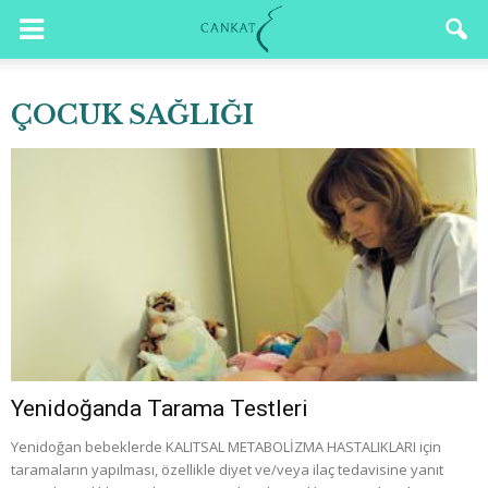
ÇOCUK SAĞLIĞI
Yenidoğanda Tarama Testleri
Yenidoğan bebeklerde KALITSAL METABOLİZMA HASTALIKLARI için
taramaların yapılması, özellikle diyet ve/veya ilaç tedavisine yanıt