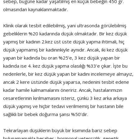
sebep, bugüne kadar yaşatılmış en küçük bebeğin 450 gr.
olmasından kaynaklanmaktadır.
Klinik olarak tesbit edilebilmiş, yani ultrasonda görülebilmiş
gebeliklerin %20 kadarında düşük olmaktadır. Bir kez düşük
yapmış bir kadının 2.kez üst üste düşük yapma ihtimali, hiç
düşük yapmamış bir kadınınkiyle aynıdır. Ancak, iki kez düşük
yapan bir kadında bu oran %25’e, 3 kez düşük yapan bir
kadında ise 4. kez düşük yapma olasılığı %33’e çıkar. İşte bu
nedenlerle, bir kez düşük yapan bir kadını incelemeye almayız,
ancak 2 kere üstünde düşük yaparsa, nedenini tesbit edene
kadar hamile kalmamalarını öneririz. Ancak, hastalarımızın
cesaretlerinin kırılmamasını isteriz, çünkü 3 kez arka arkaya
düşük yapmış ve hiçbir tedavi verilmemiş bir hastanın bile
sağlıklı bir bebek doğurma şansı %50’dir.
Tekrarlayan düşüklerin büyük bir ksımında bariz sebep
bulunamamakla beraber ; hormonal yetersizlik, genetik