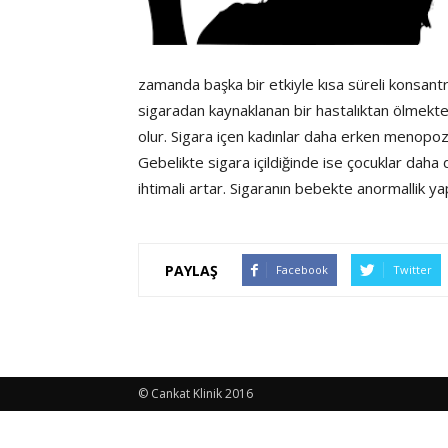
zamanda başka bir etkiyle kısa süreli konsantra
sigaradan kaynaklanan bir hastalıktan ölmekt
olur. Sigara içen kadınlar daha erken menopoz
Gebelikte sigara içildiğinde ise çocuklar dah
ihtimali artar. Sigaranın bebekte anormallik yap
PAYLAŞ
Facebook
Twitter
© Cankat Klinik 2016