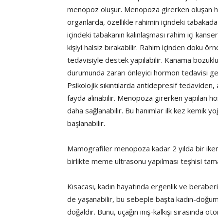
menopoz oluşur. Menopoza girerken oluşan hor
organlarda, özellikle rahimin içindeki tabakada
içindeki tabakanın kalınlaşması rahim içi kanse
kişiyi halsiz bırakabilir. Rahim içinden doku ö
tedavisiyle destek yapılabilir. Kanama bozukl
durumunda zararı önleyici hormon tedavisi ger
Psikolojik sıkıntılarda antidepresif tedaviden
fayda alınabilir. Menopoza girerken yapılan h
daha sağlanabilir. Bu hanımlar ilk kez kemik yo
başlanabilir.
Mamografiler menopoza kadar 2 yılda bir ike
birlikte meme ultrasonu yapılması teşhisi tam
Kısacası, kadın hayatında ergenlik ve beraberi
de yaşanabilir, bu sebeple başta kadın-doğum
doğaldır. Bunu, uçağın iniş-kalkışı sırasında o