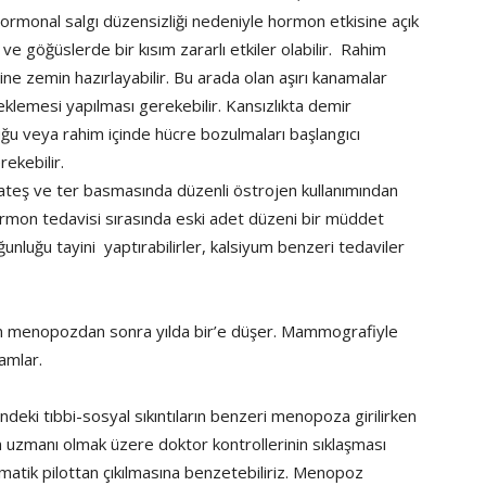
monal salgı düzensizliği nedeniyle hormon etkisine açık
 ve göğüslerde bir kısım zararlı etkiler olabilir. Rahim
rine zemin hazırlayabilir. Bu arada olan aşırı kanamalar
rneklemesi yapılması gerekebilir. Kansızlıkta demir
uğu veya rahim içinde hücre bozulmaları başlangıcı
ekebilir.
, ateş ve ter basmasında düzenli östrojen kullanımından
ormon tedavisi sırasında eski adet düzeni bir müddet
ğunluğu tayini yaptırabilirler, kalsiyum benzeri tedaviler
n menopozdan sonra yılda bir’e düşer. Mammografiyle
amlar.
ndeki tıbbi-sosyal sıkıntıların benzeri menopoza girilirken
 uzmanı olmak üzere doktor kontrollerinin sıklaşması
tomatik pilottan çıkılmasına benzetebiliriz. Menopoz