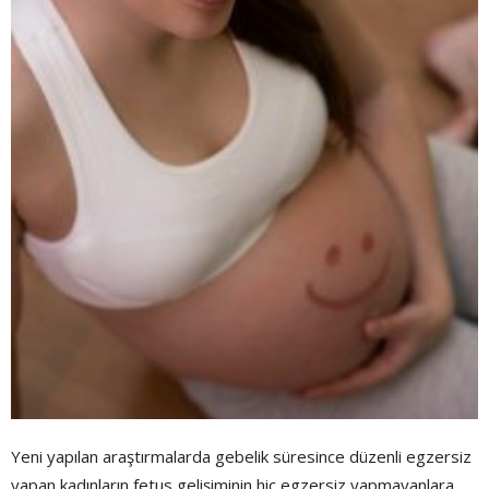
Yeni yapılan araştırmalarda gebelik süresince düzenli egzersiz
yapan kadınların fetus gelişiminin hiç egzersiz yapmayanlara