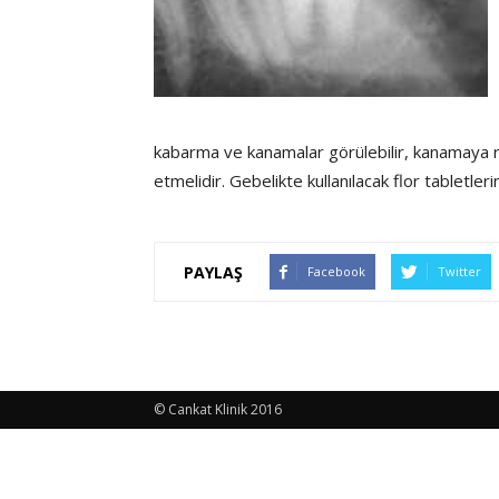
kabarma ve kanamalar görülebilir, kanamaya r
etmelidir. Gebelikte kullanılacak flor tabletleri
PAYLAŞ
Facebook
Twitter
© Cankat Klinik 2016