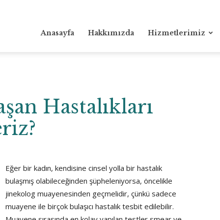
Anasayfa
Hakkımızda
Hizmetlerimiz
aşan Hastalıkları
riz?
Eğer bir kadın, kendisine cinsel yolla bir hastalık
bulaşmış olabileceğinden şüpheleniyorsa, öncelikle
jinekolog muayenesinden geçmelidir, çünkü sadece
muayene ile birçok bulaşıcı hastalık tesbit edilebilir.
Muayene sırasında en kolay yapılan testler smear ve