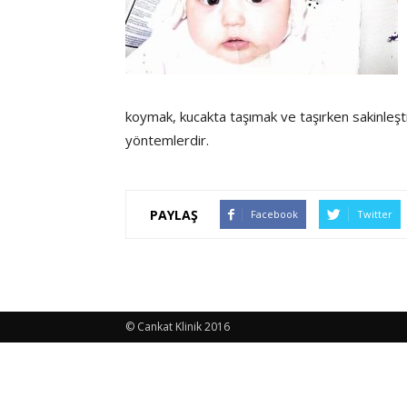
koymak, kucakta taşımak ve taşırken sakinleştir
yöntemlerdir.
PAYLAŞ
Facebook
Twitter
© Cankat Klinik 2016