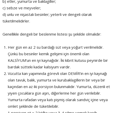
b) etler, yumurta ve baklagiller;
c) sebze ve meyveler;
d) unlu ve nişastalı besinler; yeterli ve dengeli olarak
tüketilmelidirler.
Genellikle dengeli bir beslenme listesi şu şekilde olmalıdır:
Her gün en az 2 su bardağı süt veya yoğurt verilmelidir.
Çünkü bu besinler kemik gelişimi için önemli olan
KALSİYUM’un en iyi kaynağıdır. İki kibrit kutusu peynirde bir
bardak sütteki kadar kalsiyum vardır.
Vücutta kan yapımında görevli olan DEMİR’in en iyi kaynağı
olan tavuk, balık, yumurta ve kurubaklagillerin bir veya bir
kaçından en az iki porsiyon bulunmalıdır. Yumurta, düzenli et
yiyen çocuklara gün aşırı, diğerlerine her gün verilebilir.
Yumurta rafadan veya katı pişmiş olarak sandviç içine veya
omlet şeklinde de tüketilebilir.
1 porsiyon et = 2 köfte veya 3-4 silme yemek kaşığı