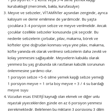
kurubaklagil (mercimek, bakla, kurufasulye)
Meyve ve sebzeler, VİTAMİN’ler açısından zengindir, ayrıca
kalsiyum ve demir emilimine de yardımcıdır. Bu yaşta
çocuklara 3-4 porsiyon sebze ve meyve verilmelidir. Ancak
çocuklar özellikle sebzeler konusunda çok seçicidir. Bu
nedenle sebzelerin çorbalar, pilav, makarna, börek ve
köfteler içine doğrudan konması veya yine pilav, makarna,
köfte yanında ek olarak verilmesi sebzelerin daha zevkli ve
kolay yenmesini sağlayabilir. Meyvelerin kabuklu olarak
yenmesi bu yaş grubunda sık rastlanan kabızlık sorununun
önlenmesine yardımcı olur.
1 porsiyon sebze =5-6 silme yemek kaşığı sebze yemeği
1 porsiyon meyve = 1 orta boy meyve = 3 / 4 su bardağı
meyve suyu
Vücudun esas ENERJİ kaynağı olan ekmek ve diğer unlu
nişastalı yiyeceklerden günde en az 6 porsiyon yenmesi
gerekmektedir. Belirlenen bu miktarın 3 porsiyonu 3 dilim